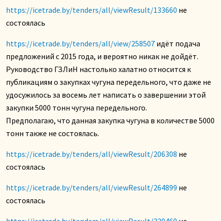
https://icetrade.by/tenders/all/viewResult/133660
не
состоялась
https://icetrade.by/tenders/all/view/258507
идёт подача
предложений с 2015 года, и вероятно никак не дойдёт.
Руководство ГЗЛиН настолько халатно относится к
публикациям о закупках чугуна передельного, что даже не
удосужилось за восемь лет написать о завершении этой
закупки 5000 тонн чугуна передельного.
Предполагаю, что данная закупка чугуна в количестве 5000
тонн также не состоялась.
https://icetrade.by/tenders/all/viewResult/206308
не
состоялась
https://icetrade.by/tenders/all/viewResult/264899
не
состоялась
https://icetrade.by/tenders/all/viewResult/320460
не