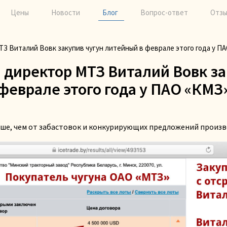
Цены
Новости
Блог
Вопрос-ответ
Отз
ТЗ Виталий Вовк закупив чугун литейный в феврале этого года у П
л директор МТЗ Виталий Вовк за
феврале этого года у ПАО «КМЗ
ьше, чем от забастовок и конкурирующих предложений произ