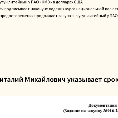
угун литейный у ПАО «КМЗ» в долларах США.
ич подписывает накануне падения курса национальной валют
 предостережения продолжает закупать чугун литейный у ПАО
Виталий Михайлович указывает срок